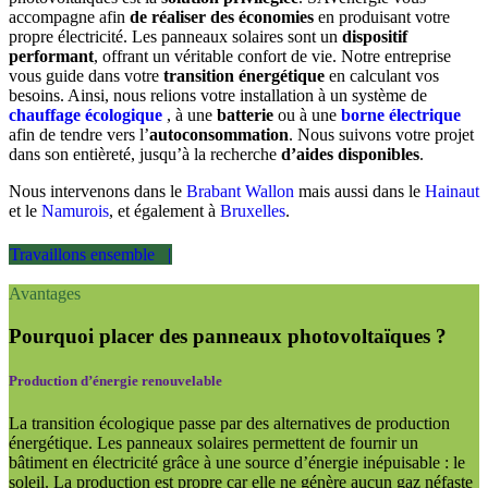
accompagne afin
de réaliser des économies
en produisant votre
propre électricité. Les panneaux solaires sont un
dispositif
performant
, offrant un véritable confort de vie. Notre entreprise
vous guide dans votre
transition énergétique
en calculant vos
besoins. Ainsi, nous relions votre installation à un système de
chauffage écologique
, à une
batterie
ou à une
borne électrique
afin de tendre vers l’
autoconsommation
. Nous suivons votre projet
dans son entièreté, jusqu’à la recherche
d’aides
disponibles
.
Nous intervenons dans le
Brabant Wallon
mais aussi dans le
Hainaut
et le
Namurois
, et également à
Bruxelles
.
Travaillons ensemble |
Avantages
Pourquoi placer des panneaux photovoltaïques ?
Production d’énergie renouvelable
La transition écologique passe par des alternatives de production
énergétique. Les panneaux solaires permettent de fournir un
bâtiment en électricité grâce à une source d’énergie inépuisable : le
soleil. La production est propre car elle ne génère aucun gaz néfaste