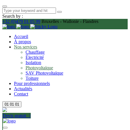
Search by :
+32 (0)479 01 05 99
Bruxelles - Wallonie - Flandres
Accueil
À propos
Nos services
Chauffage
Électricité
Isolation
Photovoltaïque
SAV Photovoltaïque
Toiture
Pour professionnels
Actualités
Contact
01
01
01
Devis gratuit |